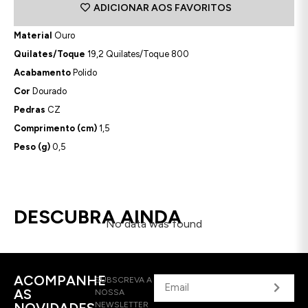
ADICIONAR AOS FAVORITOS
Material
Ouro
Quilates/Toque
19,2 Quilates/Toque 800
Acabamento
Polido
Cor
Dourado
Pedras
CZ
Comprimento (cm)
1,5
Peso (g)
0,5
DESCUBRA AINDA
No data was found
ACOMPANHE
SUBSCREVA A
AS
NOSSA
NOVIDADES
NEWSLETTER