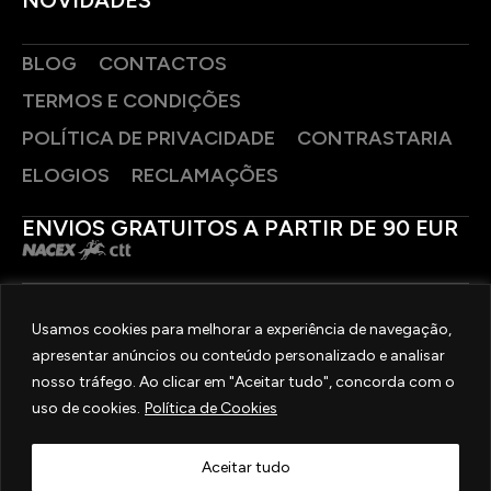
BLOG
CONTACTOS
TERMOS E CONDIÇÕES
POLÍTICA DE PRIVACIDADE
CONTRASTARIA
ELOGIOS
RECLAMAÇÕES
ENVIOS GRATUITOS A PARTIR DE 90 EUR
PAGAMENTOS SEGUROS
Usamos cookies para melhorar a experiência de navegação,
apresentar anúncios ou conteúdo personalizado e analisar
SIGA-NOS
nosso tráfego. Ao clicar em "Aceitar tudo", concorda com o
uso de cookies.
Política de Cookies
2025 © OURIVESARIA FRADIZELA
TODOS OS DIREITOS RESERVADOS. | REAL WEBSITE BY
MILIGRAM
Aceitar tudo