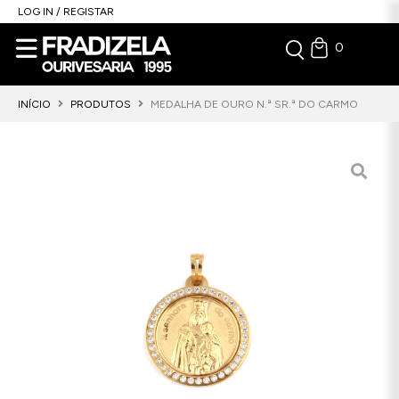
LOG IN / REGISTAR
0
INÍCIO
PRODUTOS
MEDALHA DE OURO N.ª SR.ª DO CARMO