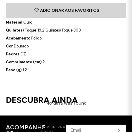
ADICIONAR AOS FAVORITOS
Material
Ouro
Quilates/Toque
19,2 Quilates/Toque 800
Acabamento
Polido
Cor
Dourado
Pedras
CZ
Comprimento (cm)
2
Peso (g)
1.2
DESCUBRA AINDA
No data was found
ACOMPANHE
SUBSCREVA A