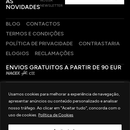
AS
NOSSA
NOVIDADES
NEWSLETTER
BLOG
CONTACTOS
TERMOS E CONDIÇÕES
POLÍTICA DE PRIVACIDADE
CONTRASTARIA
ELOGIOS
RECLAMAÇÕES
ENVIOS GRATUITOS A PARTIR DE 90 EUR
PAGAMENTOS SEGUROS
Usamos cookies para melhorar a experiência de navegação,
apresentar anúncios ou conteúdo personalizado e analisar
SIGA-NOS
nosso tráfego. Ao clicar em "Aceitar tudo", concorda com o
uso de cookies.
Política de Cookies
2025 © OURIVESARIA FRADIZELA
TODOS OS DIREITOS RESERVADOS. | REAL WEBSITE BY
MILIGRAM