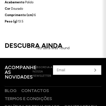
Acabamento
Polido
Cor
Dourado
Comprimento (cm)
6
Peso (g)
13.5
DESCUBRA AINDA
No data was found
ACOMPANHE
SUBSCREVA A
AS
NOSSA
NOVIDADES
NEWSLETTER
BLOG
CONTACTOS
TERMOS E CONDIÇÕES