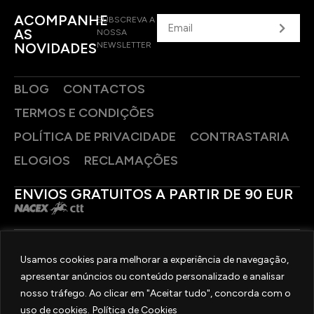
ACOMPANHE
SUBSCREVA A
AS
NOSSA
NOVIDADES
NEWSLETTER
BLOG
CONTACTOS
TERMOS E CONDIÇÕES
POLÍTICA DE PRIVACIDADE
CONTRASTARIA
ELOGIOS
RECLAMAÇÕES
ENVIOS GRATUITOS A PARTIR DE 90 EUR
PAGAMENTOS SEGUROS
Usamos cookies para melhorar a experiência de navegação,
apresentar anúncios ou conteúdo personalizado e analisar
SIGA-NOS
nosso tráfego. Ao clicar em "Aceitar tudo", concorda com o
uso de cookies.
Política de Cookies
2025 © OURIVESARIA FRADIZELA