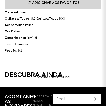
ADICIONAR AOS FAVORITOS
Material
Ouro
Quilates/Toque
19,2 Quilates/Toque 800
Acabamento
Polido
Cor
Prateado
Comprimento (cm)
19
Fecho
Camarão
Peso (g)
5,6
DESCUBRA AINDA
No data was found
ACOMPANHE
SUBSCREVA A
AS
NOSSA
NOVIDADES
NEWSLETTER