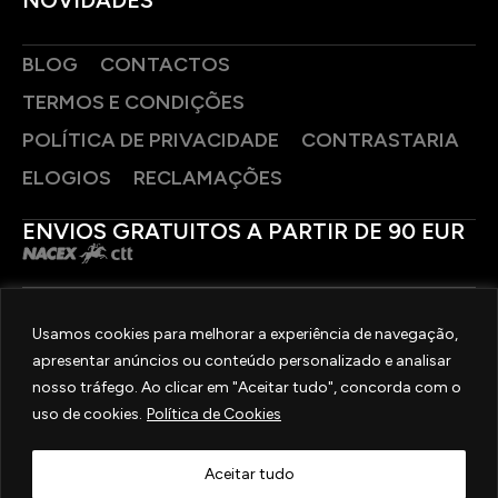
BLOG
CONTACTOS
TERMOS E CONDIÇÕES
POLÍTICA DE PRIVACIDADE
CONTRASTARIA
ELOGIOS
RECLAMAÇÕES
ENVIOS GRATUITOS A PARTIR DE 90 EUR
PAGAMENTOS SEGUROS
Usamos cookies para melhorar a experiência de navegação,
apresentar anúncios ou conteúdo personalizado e analisar
SIGA-NOS
nosso tráfego. Ao clicar em "Aceitar tudo", concorda com o
uso de cookies.
Política de Cookies
2025 © OURIVESARIA FRADIZELA
TODOS OS DIREITOS RESERVADOS. | REAL WEBSITE BY
MILIGRAM
Aceitar tudo