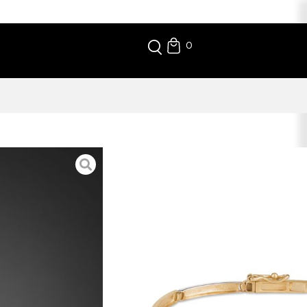
0
COLOR
rava exibe um jogo elegante de texturas contrastantes.
de luxo em looks formais e profissionais.