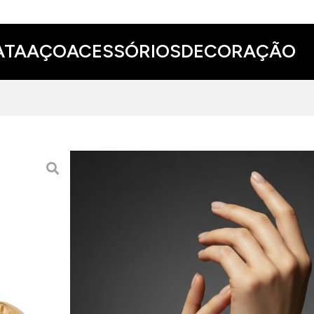
ATA
AÇO
ACESSÓRIOS
DECORAÇÃO
PULSEIRA FR JEWELS BI
1,750.00 EUR
Esta pulseira FR Jewels bicolor ao estilo de esc
Despretensiosa, transforma-se num apontamento 
ADICIONAR