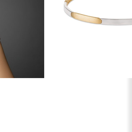
AR AOS FAVORITOS
Cor
Dourado e Prateado
Fecho
Palheta
Peso (g)
7,5