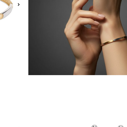
ADICION
Material
Ouro
Quilates/Toque
19,2 Quilates/Toque 800
Acabamento
Polido e Acetinado