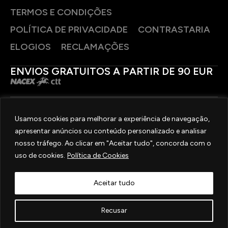
TERMOS E CONDIÇÕES
POLÍTICA DE PRIVACIDADE
CONTRASTARIA
ELOGIOS
RECLAMAÇÕES
ENVIOS GRATUITOS A PARTIR DE 90 EUR
PAGAMENTOS SEGUROS
Usamos cookies para melhorar a experiência de navegação,
apresentar anúncios ou conteúdo personalizado e analisar
SIGA-NOS
nosso tráfego. Ao clicar em "Aceitar tudo", concorda com o
uso de cookies.
Política de Cookies
2025 © OURIVESARIA FRADIZELA
TODOS OS DIREITOS RESERVADOS. | REAL WEBSITE BY
MILIGRAM
Aceitar tudo
Recusar