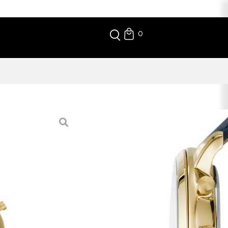
0
A CHRONO
dourado. Linha minimalista, mas exuberante ao
 azul, resultando numa peça que mesmo simples, não
ão romana às 12H e 6H para um toque de caráter.
sença e, ao mesmo tempo, despretensioso. Ideal como