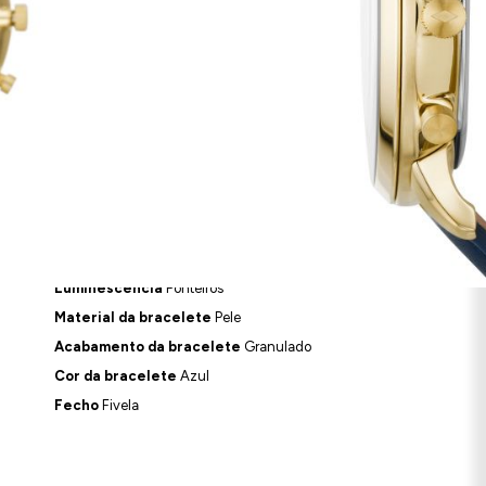
AR AOS FAVORITOS
Cor do mostrador
Azul
Forma do mostrador
Redondo
Vidro
Mineral
Luminescência
Ponteiros
Material da bracelete
Pele
Acabamento da bracelete
Granulado
Cor da bracelete
Azul
Fecho
Fivela