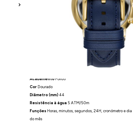
presente de aniversário, por exemplo.
ADICIONAR
ADICION
Garantia
3 Anos
Movimento
Quartzo
Material
Aço Inoxidável
Acabamento
Polido
Cor
Dourado
Diâmetro (mm)
44
Resistência à água
5 ATM/50m
Funções
Horas, minutos, segundos, 24H, cronómetro e dia
do mês