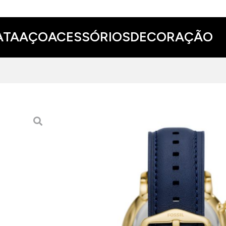
ATA
AÇO
ACESSÓRIOS
DECORAÇÃO
RELÓGIO FOSSIL NEUTR
112.00 EUR
159.00 EUR
Relógio
Fossil
Neutra Chrono em aço inoxidável 
contrastar o tom do ouro com a riqueza do tom
passará despercebida. Apontamento de numeraç
Perfeito para quem aprecia um relógio com pre