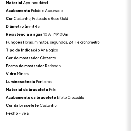
Material
Aço Inoxidável
Acabamento
Polido e Acetinado
Cor
Castanho, Prateado e Rose Gold
Diâmetro (mm)
45
Resistência à água
10 ATM/100m
Funções
Horas, minutos, segundos, 24H e cronómetro
Tipo de Indicação
Analógico
Cor do mostrador
Cinzento
Forma do mostrador
Redondo
Vidro
Mineral
Luminescência
Ponteiros
Material da bracelete
Pele
Acabamento da bracelete
Efeito Crocodilo
Cor da bracelete
Castanho
Fecho
Fivela