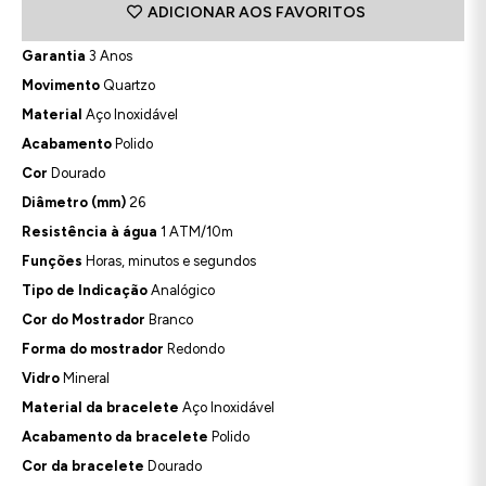
ADICIONAR AOS FAVORITOS
Garantia
3 Anos
Movimento
Quartzo
Material
Aço Inoxidável
Acabamento
Polido
Cor
Dourado
Diâmetro (mm)
26
Resistência à água
1 ATM/10m
Funções
Horas, minutos e segundos
Tipo de Indicação
Analógico
Cor do Mostrador
Branco
Forma do mostrador
Redondo
Vidro
Mineral
Material da bracelete
Aço Inoxidável
Acabamento da bracelete
Polido
Cor da bracelete
Dourado