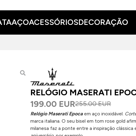
ATA
AÇO
ACESSÓRIOS
DECORAÇÃO
RELÓGIO MASERATI EPO
199.00 EUR
255.00 EUR
Relógio Maserati Epoca
em aço inoxidável.
Corte
marca italiana. O seu bisel em tom rose gold afi
milanesa faz a ponte entre a inspiração clássic
aniversário
, por exemplo.