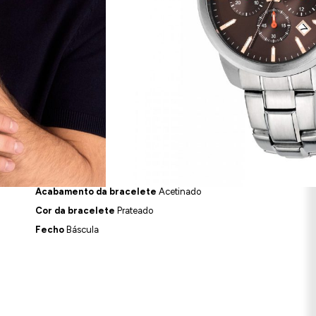
AR AOS FAVORITOS
Tipo de Indicação
Analógico
Cor do Mostrador
Castanho
Forma do mostrador
Redondo
Vidro
Mineral
Material da bracelete
Aço Inoxidável
Acabamento da bracelete
Acetinado
Cor da bracelete
Prateado
Fecho
Báscula