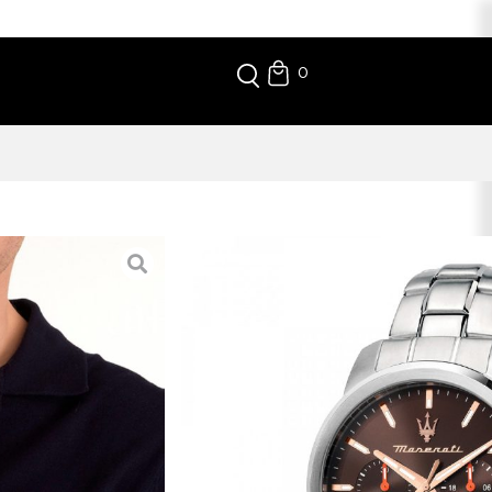
0
CESSO
 desportivas com um mostrador castanho de elegância
a sobriedade e caráter ao ritmo acelerado do