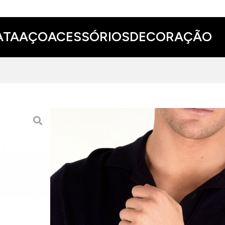
ATA
AÇO
ACESSÓRIOS
DECORAÇÃO
RELÓGIO MASERATI SUC
199.00 EUR
Este relógio Maserati Successo combina linhas
contida. Um contraste equilibrado que acrescent
quotidiano.