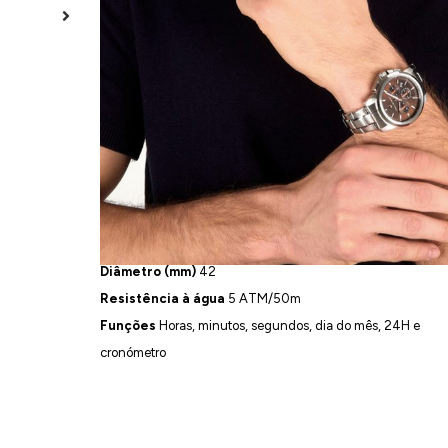
ADICIONAR
ADICION
Garantia
3 Anos
Movimento
Quartzo
Material
Aço Inoxidável
Acabamento
Acetinado
Cor
Prateado
Diâmetro (mm)
42
Resistência à água
5 ATM/50m
Funções
Horas, minutos, segundos, dia do mês, 24H e
cronómetro