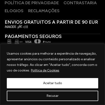
POLÍTICA DE PRIVACIDADE
CONTRASTARIA
ELOGIOS
RECLAMAÇÕES
ENVIOS GRATUITOS A PARTIR DE 90 EUR
PAGAMENTOS SEGUROS
SIGA-NOS
Usamos cookies para melhorar a experiência de navegação,
apresentar anúncios ou conteúdo personalizado e analisar
2025 © OURIVESARIA FRADIZELA
nosso tráfego. Ao clicar em "Aceitar tudo", concorda com o
TODOS OS DIREITOS RESERVADOS. | REAL WEBSITE BY
MILIGRAM
uso de cookies.
Política de Cookies
Aceitar tudo
Recusar