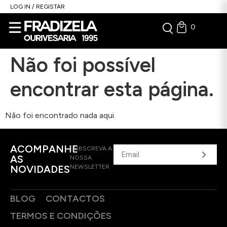
LOG IN / REGISTAR
0
Não foi possível
encontrar esta página.
Não foi encontrado nada aqui.
ACOMPANHE
SUBSCREVA A
AS
NOSSA
NOVIDADES
NEWSLETTER
BLOG
CONTACTOS
TERMOS E CONDIÇÕES