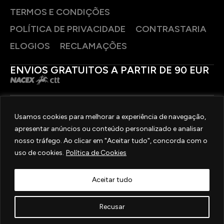
TERMOS E CONDIÇÕES
POLÍTICA DE PRIVACIDADE
CONTRASTARIA
ELOGIOS
RECLAMAÇÕES
ENVIOS GRATUITOS A PARTIR DE 90 EUR
PAGAMENTOS SEGUROS
Usamos cookies para melhorar a experiência de navegação,
apresentar anúncios ou conteúdo personalizado e analisar
SIGA-NOS
nosso tráfego. Ao clicar em "Aceitar tudo", concorda com o
uso de cookies.
Política de Cookies
2025 © OURIVESARIA FRADIZELA
TODOS OS DIREITOS RESERVADOS. | REAL WEBSITE BY
MILIGRAM
Aceitar tudo
Recusar