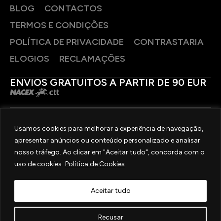
BLOG
CONTACTOS
TERMOS E CONDIÇÕES
POLÍTICA DE PRIVACIDADE
CONTRASTARIA
ELOGIOS
RECLAMAÇÕES
ENVIOS GRATUITOS A PARTIR DE 90 EUR
PAGAMENTOS SEGUROS
Usamos cookies para melhorar a experiência de navegação,
apresentar anúncios ou conteúdo personalizado e analisar
SIGA-NOS
nosso tráfego. Ao clicar em "Aceitar tudo", concorda com o
uso de cookies.
Política de Cookies
2025 © OURIVESARIA FRADIZELA
TODOS OS DIREITOS RESERVADOS. | REAL WEBSITE BY
MILIGRAM
Aceitar tudo
Recusar