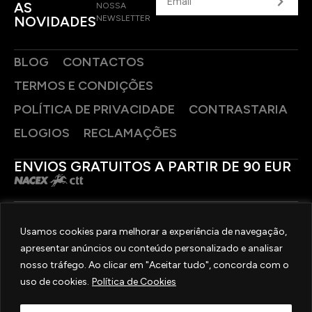
AS
NOSSA
NOVIDADES
NEWSLETTER
BLOG
CONTACTOS
TERMOS E CONDIÇÕES
POLÍTICA DE PRIVACIDADE
CONTRASTARIA
ELOGIOS
RECLAMAÇÕES
ENVIOS GRATUITOS A PARTIR DE 90 EUR
PAGAMENTOS SEGUROS
Usamos cookies para melhorar a experiência de navegação,
apresentar anúncios ou conteúdo personalizado e analisar
SIGA-NOS
nosso tráfego. Ao clicar em "Aceitar tudo", concorda com o
uso de cookies.
Política de Cookies
2025 © OURIVESARIA FRADIZELA
TODOS OS DIREITOS RESERVADOS. | REAL WEBSITE BY
MILIGRAM