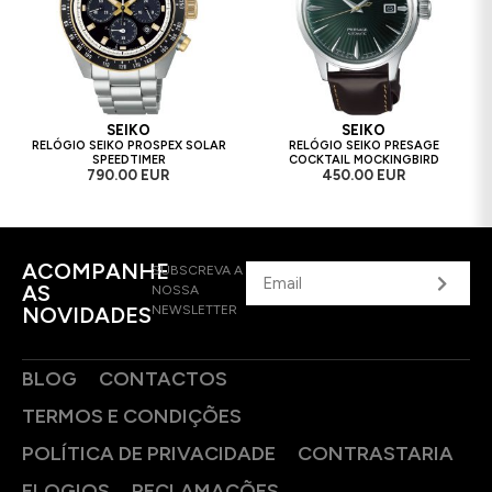
SEIKO
SEIKO
RELÓGIO SEIKO PROSPEX SOLAR
RELÓGIO SEIKO PRESAGE
SPEEDTIMER
COCKTAIL MOCKINGBIRD
790.00 EUR
450.00 EUR
ACOMPANHE
SUBSCREVA A
AS
NOSSA
NOVIDADES
NEWSLETTER
BLOG
CONTACTOS
TERMOS E CONDIÇÕES
POLÍTICA DE PRIVACIDADE
CONTRASTARIA
ELOGIOS
RECLAMAÇÕES