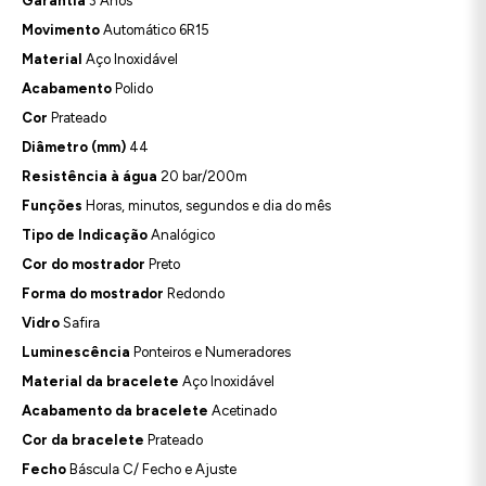
Garantia
3 Anos
Movimento
Automático 6R15
Material
Aço Inoxidável
Acabamento
Polido
Cor
Prateado
Diâmetro (mm)
44
Resistência à água
20 bar/200m
Funções
Horas, minutos, segundos e dia do mês
Tipo de Indicação
Analógico
Cor do mostrador
Preto
Forma do mostrador
Redondo
Vidro
Safira
Luminescência
Ponteiros e Numeradores
Material da bracelete
Aço Inoxidável
Acabamento da bracelete
Acetinado
Cor da bracelete
Prateado
Fecho
Báscula C/ Fecho e Ajuste