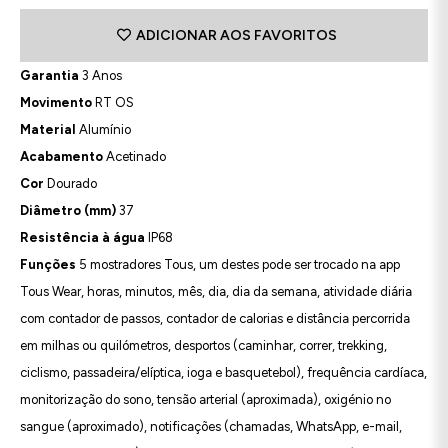
ADICIONAR AOS FAVORITOS
Garantia
3 Anos
Movimento
RT OS
Material
Alumínio
Acabamento
Acetinado
Cor
Dourado
Diâmetro (mm)
37
Resistência à água
IP68
Funções
5 mostradores Tous, um destes pode ser trocado na app
Tous Wear, horas, minutos, mês, dia, dia da semana, atividade diária
com contador de passos, contador de calorias e distância percorrida
em milhas ou quilómetros, desportos (caminhar, correr, trekking,
ciclismo, passadeira/elíptica, ioga e basquetebol), frequência cardíaca,
monitorização do sono, tensão arterial (aproximada), oxigénio no
sangue (aproximado), notificações (chamadas, WhatsApp, e-mail,