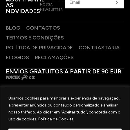
AS
NOSSA
NOVIDADES
NEWSLETTER
BLOG
CONTACTOS
TERMOS E CONDIÇÕES
POLÍTICA DE PRIVACIDADE
CONTRASTARIA
ELOGIOS
RECLAMAÇÕES
ENVIOS GRATUITOS A PARTIR DE 90 EUR
PAGAMENTOS SEGUROS
Usamos cookies para melhorar a experiência de navegação,
apresentar anúncios ou conteúdo personalizado e analisar
SIGA-NOS
nosso tráfego. Ao clicar em "Aceitar tudo", concorda com o
uso de cookies.
Política de Cookies
2025 © OURIVESARIA FRADIZELA
TODOS OS DIREITOS RESERVADOS. | REAL WEBSITE BY
MILIGRAM