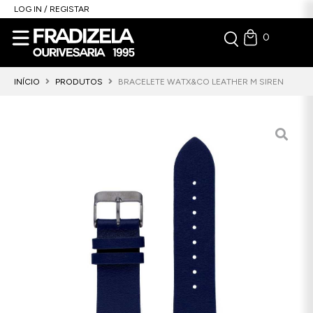
LOG IN / REGISTAR
0
INÍCIO
PRODUTOS
BRACELETE WATX&CO LEATHER M SIREN