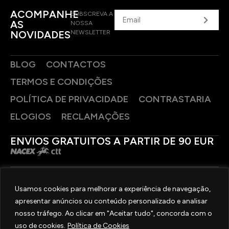
ACOMPANHE
SUBSCREVA A
AS
NOSSA
NOVIDADES
NEWSLETTER
BLOG
CONTACTOS
TERMOS E CONDIÇÕES
POLÍTICA DE PRIVACIDADE
CONTRASTARIA
ELOGIOS
RECLAMAÇÕES
ENVIOS GRATUITOS A PARTIR DE 90 EUR
PAGAMENTOS SEGUROS
Usamos cookies para melhorar a experiência de navegação,
apresentar anúncios ou conteúdo personalizado e analisar
SIGA-NOS
nosso tráfego. Ao clicar em "Aceitar tudo", concorda com o
uso de cookies.
Política de Cookies
2025 © OURIVESARIA FRADIZELA