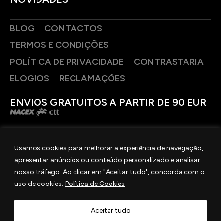
BLOG
CONTACTOS
TERMOS E CONDIÇÕES
POLÍTICA DE PRIVACIDADE
CONTRASTARIA
ELOGIOS
RECLAMAÇÕES
ENVIOS GRATUITOS A PARTIR DE 90 EUR
PAGAMENTOS SEGUROS
Usamos cookies para melhorar a experiência de navegação,
apresentar anúncios ou conteúdo personalizado e analisar
SIGA-NOS
nosso tráfego. Ao clicar em "Aceitar tudo", concorda com o
uso de cookies.
Política de Cookies
2025 © OURIVESARIA FRADIZELA
TODOS OS DIREITOS RESERVADOS. | REAL WEBSITE BY
MILIGRAM
Aceitar tudo