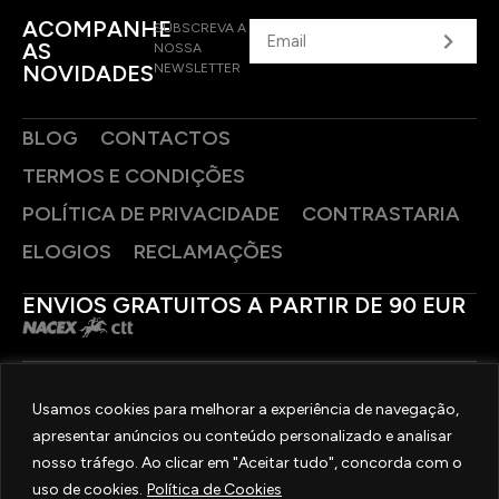
ACOMPANHE
SUBSCREVA A
AS
NOSSA
NOVIDADES
NEWSLETTER
BLOG
CONTACTOS
TERMOS E CONDIÇÕES
POLÍTICA DE PRIVACIDADE
CONTRASTARIA
ELOGIOS
RECLAMAÇÕES
ENVIOS GRATUITOS A PARTIR DE 90 EUR
PAGAMENTOS SEGUROS
Usamos cookies para melhorar a experiência de navegação,
apresentar anúncios ou conteúdo personalizado e analisar
SIGA-NOS
nosso tráfego. Ao clicar em "Aceitar tudo", concorda com o
uso de cookies.
Política de Cookies
2025 © OURIVESARIA FRADIZELA