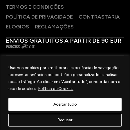
TERMOS E CONDIÇÕES
POLÍTICA DE PRIVACIDADE
CONTRASTARIA
ELOGIOS
RECLAMAÇÕES
ENVIOS GRATUITOS A PARTIR DE 90 EUR
PAGAMENTOS SEGUROS
Usamos cookies para melhorar a experiência de navegação,
apresentar anúncios ou conteúdo personalizado e analisar
SIGA-NOS
nosso tráfego. Ao clicar em "Aceitar tudo", concorda com o
uso de cookies.
Política de Cookies
2025 © OURIVESARIA FRADIZELA
TODOS OS DIREITOS RESERVADOS. | REAL WEBSITE BY
MILIGRAM
Aceitar tudo
Recusar