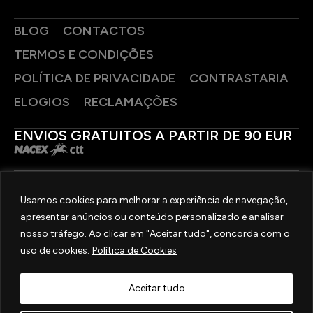
BLOG
CONTACTOS
TERMOS E CONDIÇÕES
POLÍTICA DE PRIVACIDADE
CONTRASTARIA
ELOGIOS
RECLAMAÇÕES
ENVIOS GRATUITOS A PARTIR DE 90 EUR
PAGAMENTOS SEGUROS
Usamos cookies para melhorar a experiência de navegação,
apresentar anúncios ou conteúdo personalizado e analisar
SIGA-NOS
nosso tráfego. Ao clicar em "Aceitar tudo", concorda com o
uso de cookies.
Política de Cookies
2025 © OURIVESARIA FRADIZELA
TODOS OS DIREITOS RESERVADOS. | REAL WEBSITE BY
MILIGRAM
Aceitar tudo