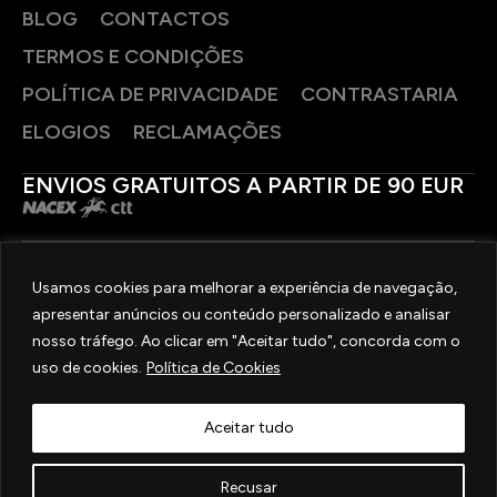
BLOG
CONTACTOS
TERMOS E CONDIÇÕES
POLÍTICA DE PRIVACIDADE
CONTRASTARIA
ELOGIOS
RECLAMAÇÕES
ENVIOS GRATUITOS A PARTIR DE 90 EUR
PAGAMENTOS SEGUROS
Usamos cookies para melhorar a experiência de navegação,
apresentar anúncios ou conteúdo personalizado e analisar
SIGA-NOS
nosso tráfego. Ao clicar em "Aceitar tudo", concorda com o
uso de cookies.
Política de Cookies
2025 © OURIVESARIA FRADIZELA
TODOS OS DIREITOS RESERVADOS. | REAL WEBSITE BY
MILIGRAM
Aceitar tudo
Recusar