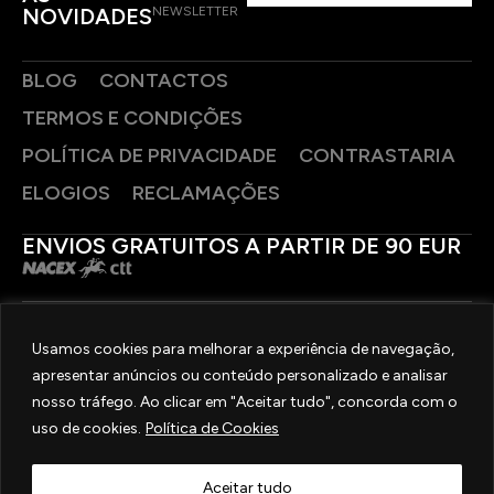
NOVIDADES
NEWSLETTER
BLOG
CONTACTOS
TERMOS E CONDIÇÕES
POLÍTICA DE PRIVACIDADE
CONTRASTARIA
ELOGIOS
RECLAMAÇÕES
ENVIOS GRATUITOS A PARTIR DE 90 EUR
PAGAMENTOS SEGUROS
Usamos cookies para melhorar a experiência de navegação,
apresentar anúncios ou conteúdo personalizado e analisar
SIGA-NOS
nosso tráfego. Ao clicar em "Aceitar tudo", concorda com o
uso de cookies.
Política de Cookies
2025 © OURIVESARIA FRADIZELA
TODOS OS DIREITOS RESERVADOS. | REAL WEBSITE BY
MILIGRAM
Aceitar tudo