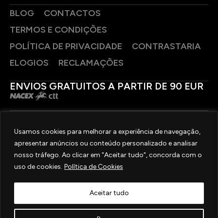
BLOG
CONTACTOS
TERMOS E CONDIÇÕES
POLÍTICA DE PRIVACIDADE
CONTRASTARIA
ELOGIOS
RECLAMAÇÕES
ENVIOS GRATUITOS A PARTIR DE 90 EUR
PAGAMENTOS SEGUROS
Usamos cookies para melhorar a experiência de navegação,
apresentar anúncios ou conteúdo personalizado e analisar
SIGA-NOS
nosso tráfego. Ao clicar em "Aceitar tudo", concorda com o
uso de cookies.
Política de Cookies
2025 © OURIVESARIA FRADIZELA
TODOS OS DIREITOS RESERVADOS. | REAL WEBSITE BY
MILIGRAM
Aceitar tudo