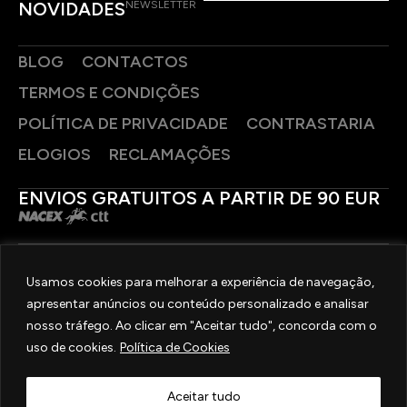
NOVIDADES
NEWSLETTER
BLOG
CONTACTOS
TERMOS E CONDIÇÕES
POLÍTICA DE PRIVACIDADE
CONTRASTARIA
ELOGIOS
RECLAMAÇÕES
ENVIOS GRATUITOS A PARTIR DE 90 EUR
PAGAMENTOS SEGUROS
Usamos cookies para melhorar a experiência de navegação,
apresentar anúncios ou conteúdo personalizado e analisar
SIGA-NOS
nosso tráfego. Ao clicar em "Aceitar tudo", concorda com o
uso de cookies.
Política de Cookies
2025 © OURIVESARIA FRADIZELA
TODOS OS DIREITOS RESERVADOS. | REAL WEBSITE BY
MILIGRAM
Aceitar tudo