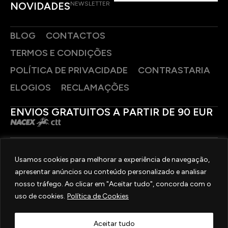
NOVIDADES
NEWSLETTER
BLOG
CONTACTOS
TERMOS E CONDIÇÕES
POLÍTICA DE PRIVACIDADE
CONTRASTARIA
ELOGIOS
RECLAMAÇÕES
ENVIOS GRATUITOS A PARTIR DE 90 EUR
PAGAMENTOS SEGUROS
Usamos cookies para melhorar a experiência de navegação,
apresentar anúncios ou conteúdo personalizado e analisar
SIGA-NOS
nosso tráfego. Ao clicar em "Aceitar tudo", concorda com o
uso de cookies.
Política de Cookies
2025 © OURIVESARIA FRADIZELA
TODOS OS DIREITOS RESERVADOS. | REAL WEBSITE BY
MILIGRAM
Aceitar tudo