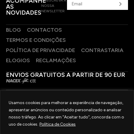
ACOMPANHE
SUBSCREVA A
AS
NOSSA
NOVIDADES
NEWSLETTER
BLOG
CONTACTOS
TERMOS E CONDIÇÕES
POLÍTICA DE PRIVACIDADE
CONTRASTARIA
ELOGIOS
RECLAMAÇÕES
ENVIOS GRATUITOS A PARTIR DE 90 EUR
PAGAMENTOS SEGUROS
Usamos cookies para melhorar a experiência de navegação,
apresentar anúncios ou conteúdo personalizado e analisar
SIGA-NOS
nosso tráfego. Ao clicar em "Aceitar tudo", concorda com o
uso de cookies.
Política de Cookies
2025 © OURIVESARIA FRADIZELA
TODOS OS DIREITOS RESERVADOS. | REAL WEBSITE BY
MILIGRAM