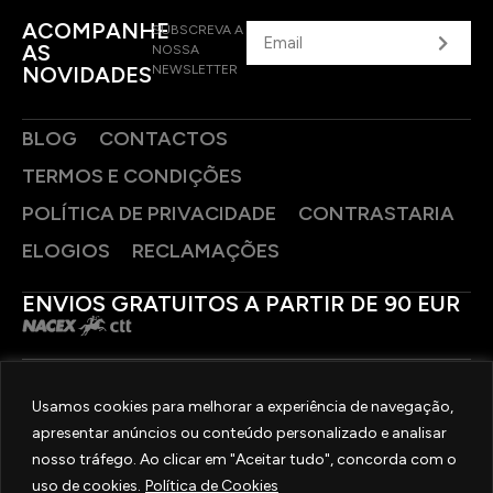
ACOMPANHE
SUBSCREVA A
AS
NOSSA
NOVIDADES
NEWSLETTER
BLOG
CONTACTOS
TERMOS E CONDIÇÕES
POLÍTICA DE PRIVACIDADE
CONTRASTARIA
ELOGIOS
RECLAMAÇÕES
ENVIOS GRATUITOS A PARTIR DE 90 EUR
PAGAMENTOS SEGUROS
Usamos cookies para melhorar a experiência de navegação,
apresentar anúncios ou conteúdo personalizado e analisar
SIGA-NOS
nosso tráfego. Ao clicar em "Aceitar tudo", concorda com o
uso de cookies.
Política de Cookies
2025 © OURIVESARIA FRADIZELA