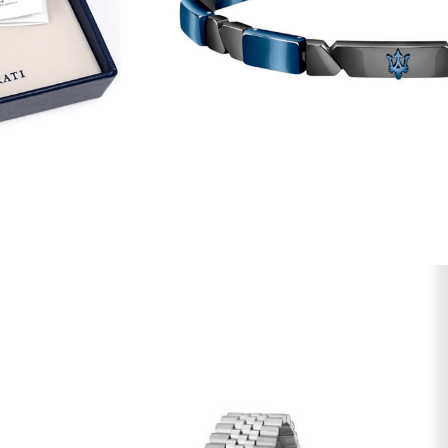
AR AOS FAVORITOS
Comprimento (cm)
22
Fecho
Gancho
Garantia
3 Anos