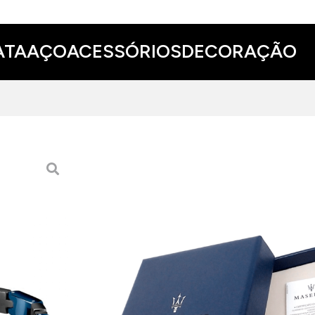
ATA
AÇO
ACESSÓRIOS
DECORAÇÃO
PULSEIRA MASERATI BLU
99.00 EUR
ADICIONAR