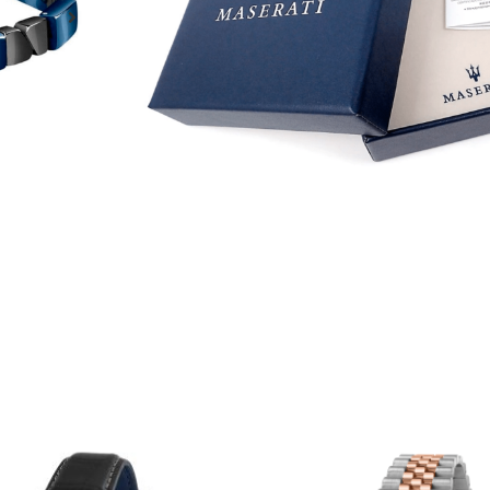
ADICION
Material
Aço Inoxidável
Acabamento
Polido
Cor
Gun Metal e Azul