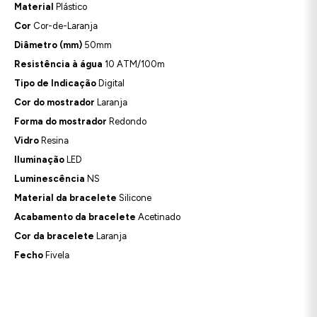
Material
Plástico
Cor
Cor-de-Laranja
Diâmetro (mm)
50mm
Resistência à água
10 ATM/100m
Tipo de Indicação
Digital
Cor do mostrador
Laranja
Forma do mostrador
Redondo
Vidro
Resina
Iluminação
LED
Luminescência
NS
Material da bracelete
Silicone
Acabamento da bracelete
Acetinado
Cor da bracelete
Laranja
Fecho
Fivela