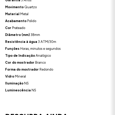
Garantia
3 Anos
Movimento
Quartzo
Material
Metal
Acabamento
Polido
Cor
Prateado
Diâmetro (mm)
38mm
Resistência à água
3 ATM/30m
Funções
Horas, minutos e segundos
Tipo de Indicação
Analógico
Cor do mostrador
Branco
Forma do mostrador
Redondo
Vidro
Mineral
Iluminação
NS
Luminescência
NS