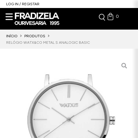
LOG IN / REGISTAR
0
INÍCIO
PRODUTOS
RELÓGIO WATX&CO METAL S ANALOGIC BASIC