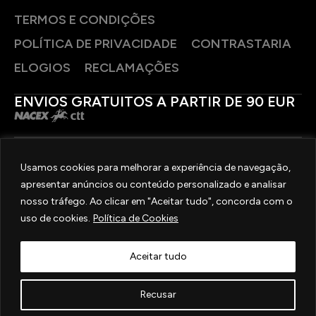
TERMOS E CONDIÇÕES
POLÍTICA DE PRIVACIDADE
CONTRASTARIA
ELOGIOS
RECLAMAÇÕES
ENVIOS GRATUITOS A PARTIR DE 90 EUR
PAGAMENTOS SEGUROS
Usamos cookies para melhorar a experiência de navegação,
apresentar anúncios ou conteúdo personalizado e analisar
SIGA-NOS
nosso tráfego. Ao clicar em "Aceitar tudo", concorda com o
uso de cookies.
Política de Cookies
2025 © OURIVESARIA FRADIZELA
TODOS OS DIREITOS RESERVADOS. | REAL WEBSITE BY
MILIGRAM
Aceitar tudo
Recusar