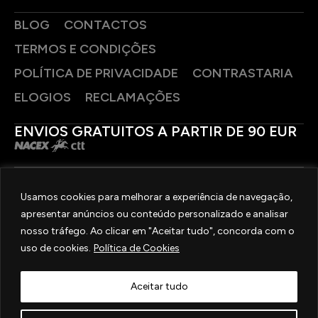
BLOG
CONTACTOS
TERMOS E CONDIÇÕES
POLÍTICA DE PRIVACIDADE
CONTRASTARIA
ELOGIOS
RECLAMAÇÕES
ENVIOS GRATUITOS A PARTIR DE 90 EUR
PAGAMENTOS SEGUROS
Usamos cookies para melhorar a experiência de navegação,
apresentar anúncios ou conteúdo personalizado e analisar
SIGA-NOS
nosso tráfego. Ao clicar em "Aceitar tudo", concorda com o
uso de cookies.
Política de Cookies
2025 © OURIVESARIA FRADIZELA
TODOS OS DIREITOS RESERVADOS. | REAL WEBSITE BY
MILIGRAM
Aceitar tudo