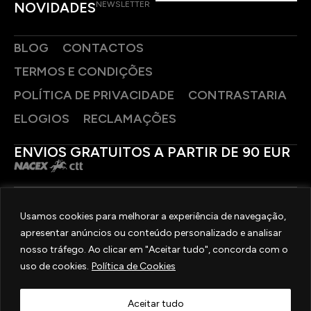
NOVIDADES
NEWSLETTER
BLOG
CONTACTOS
TERMOS E CONDIÇÕES
POLÍTICA DE PRIVACIDADE
CONTRASTARIA
ELOGIOS
RECLAMAÇÕES
ENVIOS GRATUITOS A PARTIR DE 90 EUR
PAGAMENTOS SEGUROS
Usamos cookies para melhorar a experiência de navegação,
apresentar anúncios ou conteúdo personalizado e analisar
SIGA-NOS
nosso tráfego. Ao clicar em "Aceitar tudo", concorda com o
uso de cookies.
Política de Cookies
2025 © OURIVESARIA FRADIZELA
TODOS OS DIREITOS RESERVADOS. | REAL WEBSITE BY
MILIGRAM
Aceitar tudo